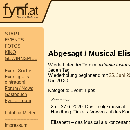
START
EVENTS
FOTOS
Abgesagt / Musical El
KINO
GEWINNSPIEL
-----------------------
Wiederholender Termin,
aktuelle Instan
Jeden Tag
Event-Suche
Wiederholung beginnend mit
25. Juni 
Event gratis
Um 20:30
eintragen!
Forum / News
Kategorie: Event-Tipps
Gästebuch
Kommentar
Fynf.at Team
25. - 27.6. 2020: Das Erfolgsmusical 
-----------------------
Handlung, Tickets, Vorverkauf des Kon
Fotobox Mieten
-----------------------
Elisabeth – das Musical als konzertan
Impressum