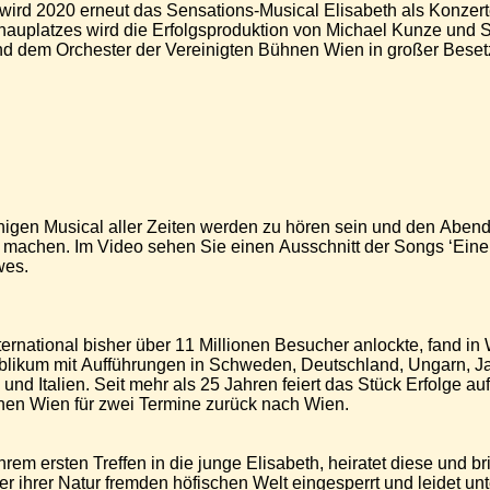
ird 2020 erneut das Sensations-Musical Elisabeth als Konzerte
hauplatzes wird die Erfolgsproduktion von Michael Kunze und S
ängern und dem Orchester der Vereinigten Bühnen Wien in großer Be
higen Musical aller Zeiten werden zu hören sein und den Aben
machen. Im Video sehen Sie einen Ausschnitt der Songs ‘Eine 
wes.
ernational bisher über 11 Millionen Besucher anlockte, fand in 
ublikum mit Aufführungen in Schweden, Deutschland, Ungarn, J
und Italien. Seit mehr als 25 Jahren feiert das Stück Erfolge au
hnen Wien für zwei Termine zurück nach Wien.
hrem ersten Treffen in die junge Elisabeth, heiratet diese und bri
 der ihrer Natur fremden höfischen Welt eingesperrt und leidet 