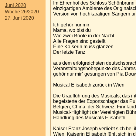
Im Ehrenhof des Schloss Schönbrunn w
Juni 2020
einzigartigen Ambiente des Originalsc
Woche 26/2020
Version von hochkarätigen S
27. Juni 2020
Ich gehör nur mir
Mama, wo bist du
Wie zwei Boote in der Nacht
Alle Fragen sind gestellt
Eine Kaiserin muss glänzen
Der letzte Tanz
aus dem erfolgreichsten deutschsprac
Veranstaltungshöhepunkte des Jahres 
gehör nur mir’ gesungen von Pia Dou
Musical Elisabeth zurück in Wien
Die Uraufführung des Musicals, das int
begeisterte der Exportschlager das P
Belgien, China, der Schweiz, Finnland 
Musical-Highlight der Vereinigten Bü
Handlung des Musicals Elisabeth
Kaiser Franz Joseph verliebt sich bei i
Wien. Kaiserin Elisabeth fühlt sich in