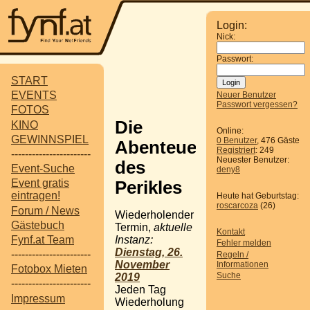
Login:
Nick:
Passwort:
START
EVENTS
Neuer Benutzer
Passwort vergessen?
FOTOS
Die
KINO
Online:
GEWINNSPIEL
0 Benutzer
, 476 Gäste
Abenteuer
Registriert
: 249
-----------------------
Neuester Benutzer:
des
Event-Suche
deny8
Event gratis
Perikles
eintragen!
Heute hat Geburtstag:
roscarcoza
(26)
Forum / News
Wiederholender
Gästebuch
Termin,
aktuelle
Kontakt
Instanz:
Fynf.at Team
Fehler melden
Dienstag, 26.
-----------------------
Regeln /
November
Informationen
Fotobox Mieten
Suche
2019
-----------------------
Jeden Tag
Impressum
Wiederholung