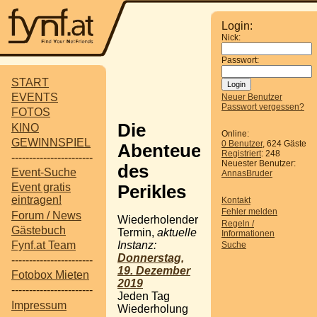
Login:
Nick:
Passwort:
START
EVENTS
Neuer Benutzer
Passwort vergessen?
FOTOS
Die
KINO
Online:
GEWINNSPIEL
0 Benutzer
, 624 Gäste
Abenteuer
Registriert
: 248
-----------------------
Neuester Benutzer:
des
Event-Suche
AnnasBruder
Event gratis
Perikles
eintragen!
Kontakt
Fehler melden
Forum / News
Wiederholender
Regeln /
Gästebuch
Termin,
aktuelle
Informationen
Instanz:
Fynf.at Team
Suche
Donnerstag,
-----------------------
19. Dezember
Fotobox Mieten
2019
-----------------------
Jeden Tag
Impressum
Wiederholung