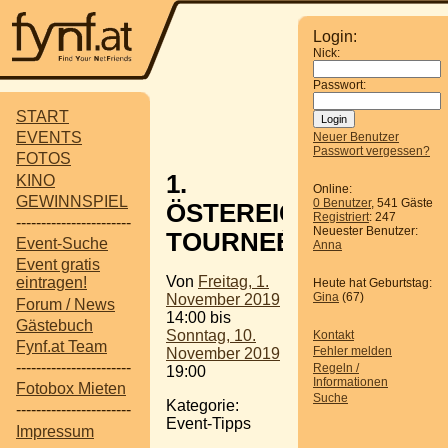
Login:
Nick:
Passwort:
START
EVENTS
Neuer Benutzer
Passwort vergessen?
FOTOS
1.
KINO
Online:
GEWINNSPIEL
0 Benutzer
, 541 Gäste
ÖSTEREICH
Registriert
: 247
-----------------------
Neuester Benutzer:
TOURNEÉ
Event-Suche
Anna
Event gratis
Von
Freitag, 1.
eintragen!
Heute hat Geburtstag:
Gina
(67)
November 2019
Forum / News
14:00 bis
Gästebuch
Sonntag, 10.
Kontakt
Fynf.at Team
Fehler melden
November 2019
-----------------------
Regeln /
19:00
Informationen
Fotobox Mieten
Suche
Kategorie:
-----------------------
Event-Tipps
Impressum