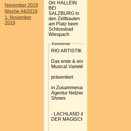
Ort: HALLEIN
November 2019
BEI
Woche 44/2019
SALZBURG In
1. November
den Zeltbauten
2019
am Platz beim
Schlossbad
Wiespach
Kommentar
RIO ARTISTIK
Das erste & einzigartige
Musical Varieté Theater
präsentiert
in Zusammenarbeit mit
Agentur Netzwerk & Networld
Shows
- LACHLAND & DAS BUCH
DER MAGISCHEN TRÄUME -