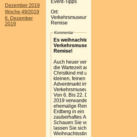
Event-Tipps
Dezember 2019
Ort:
Woche 49/2019
Verkehrsmuseum
6. Dezember
Remise
2019
Kommentar
Es weihnachtet im
Verkehrsmuseum
Remise!
Auch heuer verkürzen wir
die Wartezeit aufs
Christkind mit unserem
kleinen, feinen
Adventmarkt im
Verkehrsmuseum Remise.
Von 6. Bis 22. Dezember
2019 verwandelt sich die
ehemalige Remise in
Erdberg in ein
zauberhaftes Adventdorf.
Schauen Sie vorbei und
lassen Sie sich in
Weihnachtsstimmung