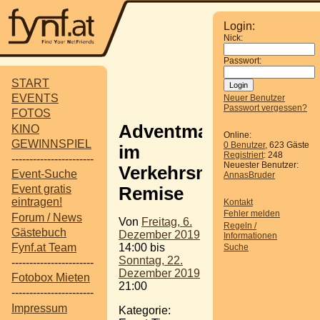
Login:
Nick:
Passwort:
START
EVENTS
Neuer Benutzer
Passwort vergessen?
FOTOS
Adventmarkt
KINO
Online:
GEWINNSPIEL
0 Benutzer
, 623 Gäste
im
Registriert
: 248
-----------------------
Neuester Benutzer:
Verkehrsmuseum
Event-Suche
AnnasBruder
Event gratis
Remise
eintragen!
Kontakt
Fehler melden
Forum / News
Von
Freitag, 6.
Regeln /
Gästebuch
Dezember 2019
Informationen
14:00 bis
Fynf.at Team
Suche
Sonntag, 22.
-----------------------
Dezember 2019
Fotobox Mieten
21:00
-----------------------
Impressum
Kategorie: