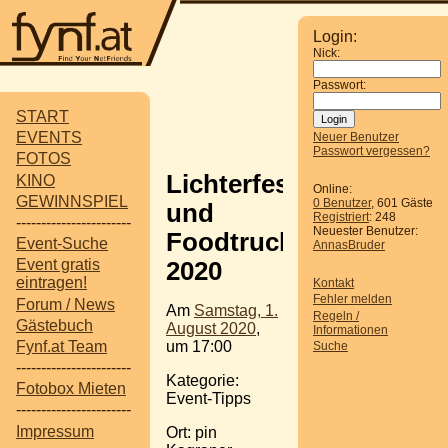
Login:
Nick:
Passwort:
START
EVENTS
Neuer Benutzer
Passwort vergessen?
FOTOS
Lichterfest
KINO
Online:
GEWINNSPIEL
0 Benutzer
, 601 Gäste
und
Registriert
: 248
-----------------------
Neuester Benutzer:
Foodtruckfestival
Event-Suche
AnnasBruder
Event gratis
2020
eintragen!
Kontakt
Fehler melden
Forum / News
Am
Samstag, 1.
Regeln /
Gästebuch
August 2020
,
Informationen
um 17:00
Fynf.at Team
Suche
-----------------------
Kategorie:
Fotobox Mieten
Event-Tipps
-----------------------
Impressum
Ort: pin