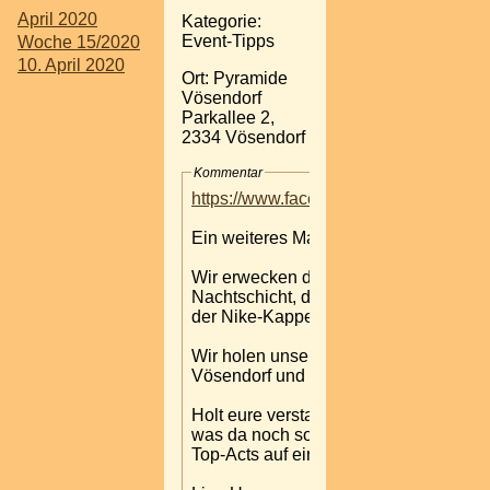
April 2020
Kategorie:
Event-Tipps
Woche 15/2020
10. April 2020
Ort: Pyramide
Vösendorf
Parkallee 2,
2334 Vösendorf
Kommentar
https://www.facebook.com/onemoreti
Ein weiteres Mal, ist es soweit!
Wir erwecken die guten alten Zeiten d
Nachtschicht, des noch "richtigen Tec
der Nike-Kappen und Lacoste-Polos w
Wir holen unsere DJ - Helden aus den
Vösendorf und lassen es noch einmal s
Holt eure verstaubten Kult-T-shirts, 
was da noch so versteckt ist aus eure
Top-Acts auf eine einmalige Zeitreise.