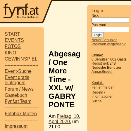
Login:
Nick:
Passwort:
START
EVENTS
Neuer Benutzer
Passwort vergessen?
FOTOS
Abgesag
KINO
Online:
GEWINNSPIEL
0 Benutzer
, 602 Gäste
/ One
Registriert
: 248
-----------------------
Neuester Benutzer:
More
Event-Suche
AnnasBruder
Event gratis
Time -
eintragen!
Kontakt
XXL w/
Fehler melden
Forum / News
Regeln /
GABRY
Gästebuch
Informationen
Fynf.at Team
Suche
PONTE
-----------------------
Fotobox Mieten
Am
Freitag, 10.
-----------------------
April 2020
, um
Impressum
21:00