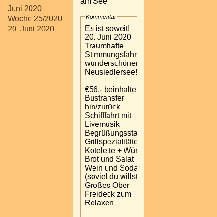
am See
Juni 2020
Kommentar
Woche 25/2020
Es ist soweit!
20. Juni 2020
20. Juni 2020
Traumhafte
Stimmungsfahrt am
wunderschönen
Neusiedlersee!
€56.- beinhaltet:
Bustransfer
hin/zurück
Schifffahrt mit
Livemusik
Begrüßungsstamperl
Grillspezialitäten
Kotelette + Würstel
Brot und Salat
Wein und Soda
(soviel du willst)
Großes Ober-
Freideck zum
Relaxen