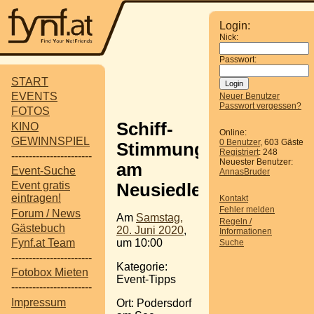
Login:
Nick:
Passwort:
START
EVENTS
Neuer Benutzer
Passwort vergessen?
FOTOS
Schiff-
KINO
Online:
GEWINNSPIEL
0 Benutzer
, 603 Gäste
Stimmungsfahrt
Registriert
: 248
-----------------------
Neuester Benutzer:
am
Event-Suche
AnnasBruder
Event gratis
Neusiedlersee
eintragen!
Kontakt
Fehler melden
Forum / News
Am
Samstag,
Regeln /
Gästebuch
20. Juni 2020
,
Informationen
um 10:00
Fynf.at Team
Suche
-----------------------
Kategorie:
Fotobox Mieten
Event-Tipps
-----------------------
Impressum
Ort: Podersdorf