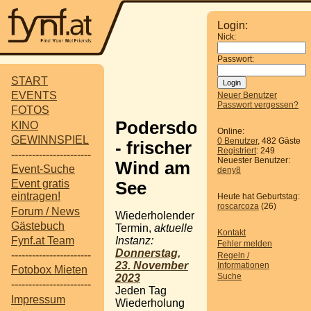
Login:
Nick:
Passwort:
START
EVENTS
Neuer Benutzer
Passwort vergessen?
FOTOS
Podersdorf
KINO
Online:
GEWINNSPIEL
0 Benutzer
, 482 Gäste
- frischer
Registriert
: 249
-----------------------
Neuester Benutzer:
Wind am
Event-Suche
deny8
Event gratis
See
eintragen!
Heute hat Geburtstag:
roscarcoza
(26)
Forum / News
Wiederholender
Gästebuch
Termin,
aktuelle
Kontakt
Instanz:
Fynf.at Team
Fehler melden
Donnerstag,
-----------------------
Regeln /
23. November
Informationen
Fotobox Mieten
Suche
2023
-----------------------
Jeden Tag
Impressum
Wiederholung