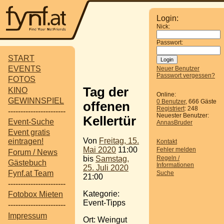
Login:
Nick:
Passwort:
START
EVENTS
Neuer Benutzer
Passwort vergessen?
FOTOS
Tag der
KINO
Online:
GEWINNSPIEL
0 Benutzer
, 666 Gäste
offenen
Registriert
: 248
-----------------------
Neuester Benutzer:
Kellertür
Event-Suche
AnnasBruder
Event gratis
Von
Freitag, 15.
eintragen!
Kontakt
Mai 2020
11:00
Fehler melden
Forum / News
Regeln /
bis
Samstag,
Gästebuch
Informationen
25. Juli 2020
Fynf.at Team
Suche
21:00
-----------------------
Kategorie:
Fotobox Mieten
Event-Tipps
-----------------------
Impressum
Ort: Weingut