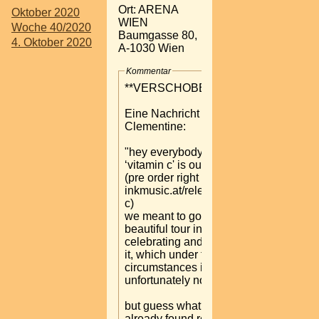
Ort: ARENA
Oktober 2020
WIEN
Woche 40/2020
Baumgasse 80,
4. Oktober 2020
A-1030 Wien
Kommentar
**VERSCHOBEN**
Eine Nachricht von My Ugly
Clementine:
"hey everybody,
‘vitamin c' is out this friday!
(pre order right here:
inkmusic.at/release/vitamin-
c)
we meant to go on a
beautiful tour in april,
celebrating and presenting
it, which under the current
circumstances is
unfortunately not possible.
but guess what?? we
already found replacement