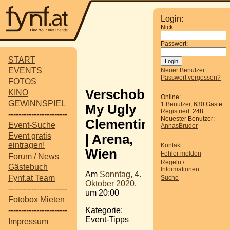
Login:
Nick:
Passwort:
START
EVENTS
Neuer Benutzer
Passwort vergessen?
FOTOS
Verschoben:
KINO
Online:
GEWINNSPIEL
1 Benutzer
, 630 Gäste
My Ugly
Registriert
: 248
-----------------------
Neuester Benutzer:
Clementine
Event-Suche
AnnasBruder
Event gratis
| Arena,
eintragen!
Kontakt
Wien
Fehler melden
Forum / News
Regeln /
Gästebuch
Informationen
Am
Sonntag, 4.
Fynf.at Team
Suche
Oktober 2020
,
-----------------------
um 20:00
Fotobox Mieten
Kategorie:
-----------------------
Event-Tipps
Impressum