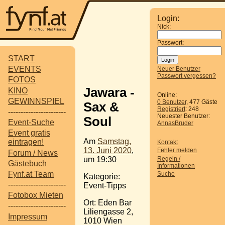
Login:
Nick:
Passwort:
START
EVENTS
Neuer Benutzer
Passwort vergessen?
FOTOS
Jawara -
KINO
Online:
GEWINNSPIEL
0 Benutzer
, 477 Gäste
Sax &
Registriert
: 248
-----------------------
Neuester Benutzer:
Soul
Event-Suche
AnnasBruder
Event gratis
Am
Samstag,
eintragen!
Kontakt
13. Juni 2020
,
Fehler melden
Forum / News
Regeln /
um 19:30
Gästebuch
Informationen
Fynf.at Team
Suche
Kategorie:
-----------------------
Event-Tipps
Fotobox Mieten
Ort: Eden Bar
-----------------------
Liliengasse 2,
Impressum
1010 Wien