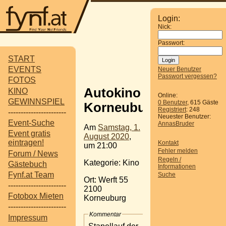
Login:
Nick:
Passwort:
START
EVENTS
Neuer Benutzer
Passwort vergessen?
FOTOS
Autokino
KINO
Online:
GEWINNSPIEL
0 Benutzer
, 615 Gäste
Korneuburg
Registriert
: 248
-----------------------
Neuester Benutzer:
Event-Suche
AnnasBruder
Am
Samstag, 1.
Event gratis
August 2020
,
eintragen!
Kontakt
um 21:00
Fehler melden
Forum / News
Regeln /
Kategorie: Kino
Gästebuch
Informationen
Fynf.at Team
Suche
Ort: Werft 55
-----------------------
2100
Fotobox Mieten
Korneuburg
-----------------------
Kommentar
Impressum