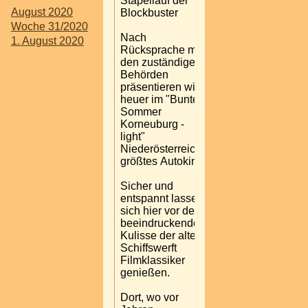
Stapellauf der
August 2020
Blockbuster
Woche 31/2020
Nach
1. August 2020
Rücksprache mit
den zuständigen
Behörden
präsentieren wir
heuer im "Bunter
Sommer
Korneuburg -
light"
Niederösterreichs
größtes Autokino.
Sicher und
entspannt lassen
sich hier vor der
beeindruckenden
Kulisse der alten
Schiffswerft
Filmklassiker
genießen.
Dort, wo vor