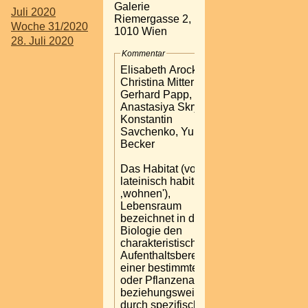
Galerie
Juli 2020
Riemergasse 2,
Woche 31/2020
1010 Wien
28. Juli 2020
Kommentar
Elisabeth Arocker,
Christina Mitterhuber,
Gerhard Papp,
Anastasiya Skryleva,
Konstantin
Savchenko, Yulia
Becker
Das Habitat (von
lateinisch habitare
‚wohnen'),
Lebensraum
bezeichnet in der
Biologie den
charakteristischen
Aufenthaltsbereich
einer bestimmten Tier-
oder Pflanzenart
beziehungsweise den
durch spezifische