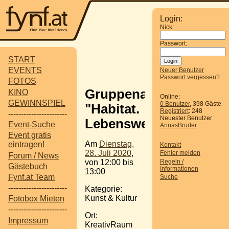
Login:
Nick:
Passwort:
START
EVENTS
Neuer Benutzer
Passwort vergessen?
FOTOS
Gruppenausstellung
KINO
Online:
GEWINNSPIEL
0 Benutzer
, 398 Gäste
"Habitat.
Registriert
: 248
-----------------------
Neuester Benutzer:
Lebenswelt"
Event-Suche
AnnasBruder
Event gratis
Am
Dienstag,
eintragen!
Kontakt
28. Juli 2020
,
Fehler melden
Forum / News
Regeln /
von 12:00 bis
Gästebuch
Informationen
13:00
Fynf.at Team
Suche
-----------------------
Kategorie:
Kunst & Kultur
Fotobox Mieten
-----------------------
Ort:
Impressum
KreativRaum