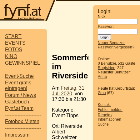
Login:
Nick:
Passwort:
START
EVENTS
Neuer Benutzer
Passwort vergessen?
FOTOS
Sommerfest
KINO
Online:
GEWINNSPIEL
0 Benutzer
, 532 Gäste
im
Registriert
: 247
-----------------------
Neuester Benutzer:
Riverside
Event-Suche
Anna
Event gratis
Am
Freitag, 31.
eintragen!
Heute hat Geburtstag:
Gina
(67)
Juli 2020
, von
Forum / News
17:30 bis 21:30
Gästebuch
Kontakt
Fynf.at Team
Kategorie:
Fehler melden
-----------------------
Regeln /
Event-Tipps
Informationen
Fotobox Mieten
Suche
Ort: Riverside
-----------------------
Albert
Impressum
Schweitzer