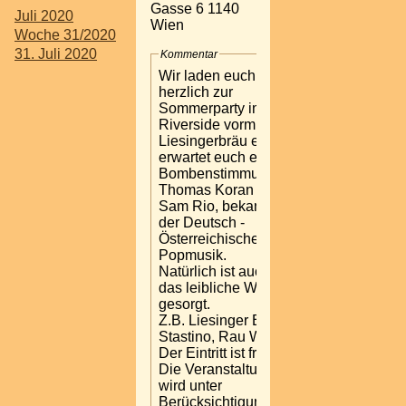
Gasse 6 1140
Juli 2020
Wien
Woche 31/2020
31. Juli 2020
Kommentar
Wir laden euch recht
herzlich zur
Sommerparty im
Riverside vorm
Liesingerbräu ein. Es
erwartet euch eine
Bombenstimmung mit
Thomas Koran und
Sam Rio, bekannt in
der Deutsch -
Österreichischen
Popmusik.
Natürlich ist auch für
das leibliche Wohl
gesorgt.
Z.B. Liesinger Bräu,
Stastino, Rau Wolf..
Der Eintritt ist frei.
Die Veranstaltung
wird unter
Berücksichtigung des