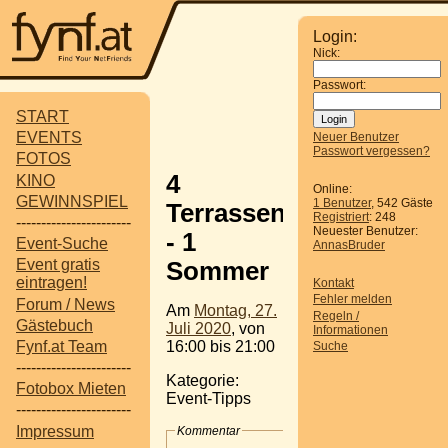
Login:
Nick:
Passwort:
START
EVENTS
Neuer Benutzer
Passwort vergessen?
FOTOS
4
KINO
Online:
GEWINNSPIEL
1 Benutzer
, 542 Gäste
Terrassen
Registriert
: 248
-----------------------
Neuester Benutzer:
- 1
Event-Suche
AnnasBruder
Event gratis
Sommer
eintragen!
Kontakt
Fehler melden
Forum / News
Am
Montag, 27.
Regeln /
Gästebuch
Juli 2020
, von
Informationen
16:00 bis 21:00
Fynf.at Team
Suche
-----------------------
Kategorie:
Fotobox Mieten
Event-Tipps
-----------------------
Impressum
Kommentar