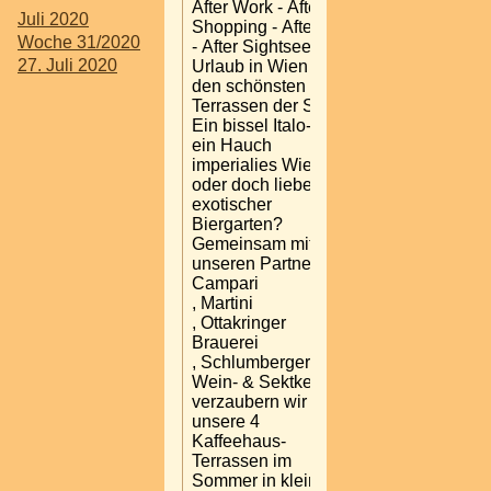
After Work - After
Juli 2020
Shopping - After Sun
Woche 31/2020
- After Sightseeing
27. Juli 2020
Urlaub in Wien auf
den schönsten
Terrassen der Stadt!
Ein bissel Italo-Flair,
ein Hauch
imperialies Wien
oder doch lieber ein
exotischer
Biergarten?
Gemeinsam mit
unseren Partnern
Campari
, Martini
, Ottakringer
Brauerei
, Schlumberger
Wein- & Sektkellerei
verzaubern wir
unsere 4
Kaffeehaus-
Terrassen im
Sommer in kleine,