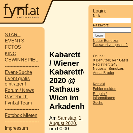
Login:
Nick:
Passwort:
START
EVENTS
Neuer Benutzer
Passwort vergessen?
FOTOS
Kabarett
KINO
Online:
GEWINNSPIEL
0 Benutzer
, 647 Gäste
/ Wiener
Registriert
: 248
-----------------------
Neuester Benutzer:
Kabarettfestival
Event-Suche
AnnasBruder
Event gratis
2020 @
eintragen!
Kontakt
Rathaus
Fehler melden
Forum / News
Regeln /
Wien im
Gästebuch
Informationen
Fynf.at Team
Suche
Arkadenhof
-----------------------
Fotobox Mieten
Am
Samstag, 1.
-----------------------
August 2020
,
Impressum
um 00:00