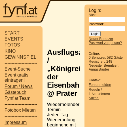
Login:
Nick:
Passwort:
START
EVENTS
Neuer Benutzer
Passwort vergessen?
FOTOS
Ausflugsziel
KINO
Online:
GEWINNSPIEL
0 Benutzer
, 582 Gäste
/
Registriert
: 248
-----------------------
Neuester Benutzer:
„Königreich
Event-Suche
AnnasBruder
Event gratis
der
eintragen!
Kontakt
Eisenbahnen“
Fehler melden
Forum / News
Regeln /
@ Prater
Gästebuch
Informationen
Fynf.at Team
Suche
-----------------------
Wiederholender
Termin
Fotobox Mieten
Jeden Tag
-----------------------
Wiederholung
Impressum
beginnend mit