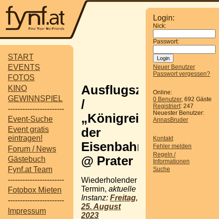
Login:
Nick:
Passwort:
START
EVENTS
Neuer Benutzer
Passwort vergessen?
FOTOS
Ausflugsziel
KINO
Online:
GEWINNSPIEL
0 Benutzer
, 692 Gäste
/
Registriert
: 247
-----------------------
Neuester Benutzer:
„Königreich
Event-Suche
AnnasBruder
Event gratis
der
eintragen!
Kontakt
Eisenbahnen“
Fehler melden
Forum / News
Regeln /
@ Prater
Gästebuch
Informationen
Fynf.at Team
Suche
-----------------------
Wiederholender
Termin,
aktuelle
Fotobox Mieten
Instanz:
Freitag,
-----------------------
25. August
Impressum
2023