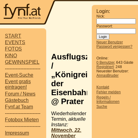
Login:
Nick:
Passwort:
START
EVENTS
Neuer Benutzer
Passwort vergessen?
FOTOS
Ausflugsziel
KINO
Online:
GEWINNSPIEL
0 Benutzer
, 643 Gäste
/
Registriert
: 248
-----------------------
Neuester Benutzer:
„Königreich
Event-Suche
AnnasBruder
Event gratis
der
eintragen!
Kontakt
Eisenbahnen“
Fehler melden
Forum / News
Regeln /
@ Prater
Gästebuch
Informationen
Fynf.at Team
Suche
-----------------------
Wiederholender
Termin,
aktuelle
Fotobox Mieten
Instanz:
-----------------------
Mittwoch, 22.
Impressum
November