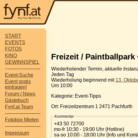
START
EVENTS
FOTOS
Freizeit / Paintballpark
KINO
GEWINNSPIEL
-----------------------
Wiederholender Termin,
aktuelle Instan
Jeden Tag
Event-Suche
Wiederholung beginnend mit
13. Oktob
Event gratis
Um 10:00
eintragen!
Forum / News
Kategorie: Event-Tipps
Gästebuch
Ort: Freizeitzentrum 1 2471 Pachfurth
Fynf.at Team
-----------------------
Kommentar
Fotobox Mieten
+43 50 72700
-----------------------
mo-fr 10:30 - 19:00 Uhr (Hotline)
Impressum
sa-so 10:00 - 18:00 Uhr (Info und Kont