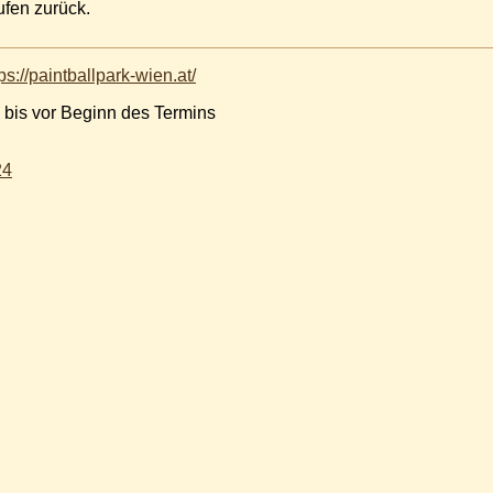
rufen zurück.
ps://paintballpark-wien.at/
 bis vor Beginn des Termins
24