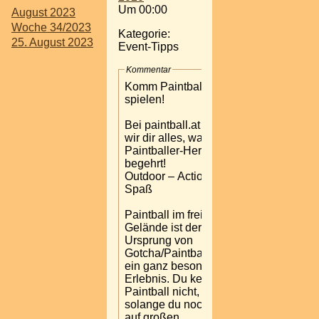
Um 00:00
August 2023
Woche 34/2023
Kategorie:
25. August 2023
Event-Tipps
Kommentar
Komm Paintball
spielen!
Bei paintball.at bieten
wir dir alles, was das
Paintballer-Herz
begehrt!
Outdoor – Action –
Spaß
Paintball im freien
Gelände ist der
Ursprung von
Gotcha/Paintball und
ein ganz besonderes
Erlebnis. Du kennst
Paintball nicht,
solange du noch nie
auf großen,