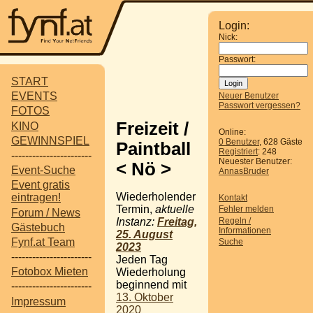
Login:
Nick:
Passwort:
START
EVENTS
Neuer Benutzer
Passwort vergessen?
FOTOS
Freizeit /
KINO
Online:
GEWINNSPIEL
0 Benutzer
, 628 Gäste
Paintball
Registriert
: 248
-----------------------
Neuester Benutzer:
< Nö >
Event-Suche
AnnasBruder
Event gratis
Wiederholender
eintragen!
Kontakt
Termin,
aktuelle
Fehler melden
Forum / News
Regeln /
Instanz:
Freitag,
Gästebuch
Informationen
25. August
Fynf.at Team
Suche
2023
-----------------------
Jeden Tag
Fotobox Mieten
Wiederholung
beginnend mit
-----------------------
13. Oktober
Impressum
2020