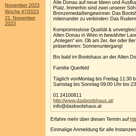
Alte Donau auf neue Ideen und Ausflu
November 2023
Platz. Immerhin sind zwei unserer S
Woche 47/2023
Bronzemedaillengewinner. Das Bootsha
21. November
miteinander zu verbinden: Das Rudern
2023
Kompromisslose Qualität & unvergleic
Alten Donau in Wien in bewährter Lan
„Anlegen“ ein. Ob am 2er, 4er oder 8
präsentieren: Sonnenuntergang!
Bis bald im Bootshaus an der Alten D
Familie Querfeld
Täglich vonMont
Samstag bis Sonntag 09:00 Uhr bis 23
01 24100811
http://www.dasbootshaus.at/
info@dasbootshaus.at
Erfahre mehr über diesen Termin auf
ht
Einmalige Anmeldung für alle Instanzen