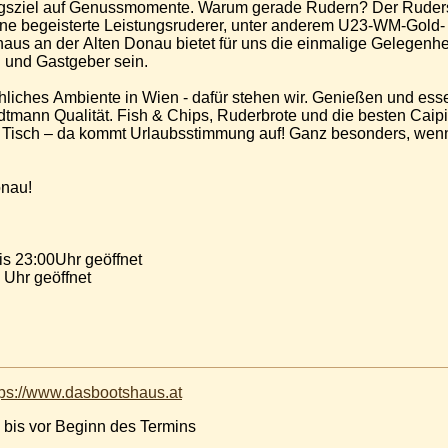
gsziel auf Genussmomente. Warum gerade Rudern? Der Ruderspo
öhne begeisterte Leistungsruderer, unter anderem U23-WM-Gol
us an der Alten Donau bietet für uns die einmalige Gelegenhe
 und Gastgeber sein.
hliches Ambiente in Wien - dafür stehen wir. Genießen und ess
dtmann Qualität. Fish & Chips, Ruderbrote und die besten Caip
er Tisch – da kommt Urlaubsstimmung auf! Ganz besonders, wenn
onau!
ag bis Freitag 11:30 bis 23:00Uhr geöffnet
 Uhr geöffnet
tps://www.dasbootshaus.at
 bis vor Beginn des Termins