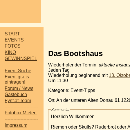
START
EVENTS
FOTOS
Das Bootshaus
KINO
GEWINNSPIEL
-----------------------
Wiederholender Termin,
aktuelle Instan
Jeden Tag
Event-Suche
Wiederholung beginnend mit
13. Oktob
Event gratis
Um 11:30
eintragen!
Forum / News
Kategorie: Event-Tipps
Gästebuch
Ort: An der unteren Alten Donau 61 122
Fynf.at Team
-----------------------
Kommentar
Fotobox Mieten
Herzlich Willkommen
-----------------------
Impressum
Riemen oder Skulls? Ruderbrot oder Ac