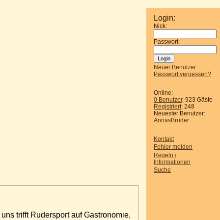
Login:
Nick:
Passwort:
Neuer Benutzer
Passwort vergessen?
Online:
0 Benutzer
, 923 Gäste
Registriert
: 248
Neuester Benutzer:
AnnasBruder
Kontakt
Fehler melden
Regeln /
Informationen
Suche
ns trifft Rudersport auf Gastronomie,