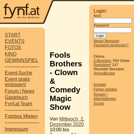
Login:
Nick:
Passwort:
START
EVENTS
Neuer Benutzer
Passwort vergessen?
FOTOS
Fools
KINO
Online:
GEWINNSPIEL
0 Benutzer
, 584 Gäste
Brothers
Registriert
: 247
-----------------------
Neuester Benutzer:
- Clown
Event-Suche
AnnasBruder
Event gratis
&
eintragen!
Kontakt
Comedy
Fehler melden
Forum / News
Regeln /
Magic
Gästebuch
Informationen
Fynf.at Team
Suche
Show
-----------------------
Fotobox Mieten
Von
Mittwoch, 2.
-----------------------
Dezember 2020
Impressum
10:00 bis