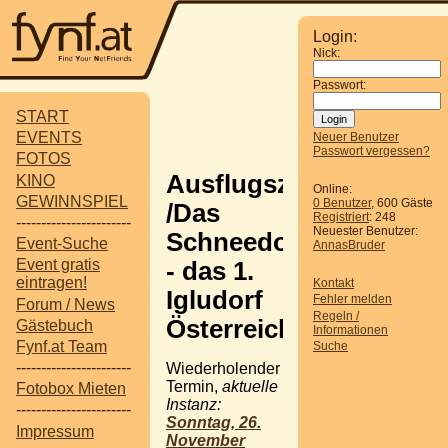
Login:
Nick:
Passwort:
START
EVENTS
Neuer Benutzer
Passwort vergessen?
FOTOS
Ausflugsziel
KINO
Online:
GEWINNSPIEL
0 Benutzer
, 600 Gäste
/Das
Registriert
: 248
-----------------------
Neuester Benutzer:
Schneedorf
Event-Suche
AnnasBruder
Event gratis
- das 1.
eintragen!
Kontakt
Igludorf
Fehler melden
Forum / News
Regeln /
Österreichs
Gästebuch
Informationen
Fynf.at Team
Suche
-----------------------
Wiederholender
Termin,
aktuelle
Fotobox Mieten
Instanz:
-----------------------
Sonntag, 26.
Impressum
November