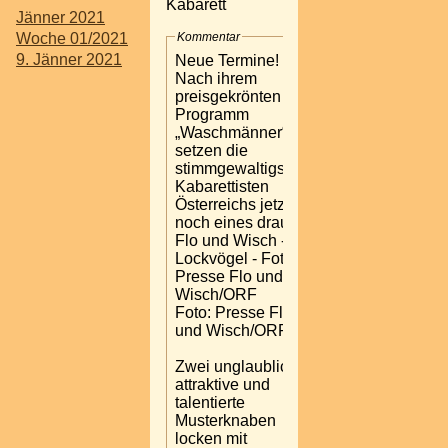
Kabarett
Jänner 2021
Kommentar
Woche 01/2021
9. Jänner 2021
Neue Termine!
Nach ihrem
preisgekrönten
Programm
„Waschmänner“
setzen die
stimmgewaltigsten
Kabarettisten
Österreichs jetzt
noch eines drauf:
Flo und Wisch -
Lockvögel - Foto:
Presse Flo und
Wisch/ORF
Foto: Presse Flo
und Wisch/ORF
Zwei unglaublich
attraktive und
talentierte
Musterknaben
locken mit