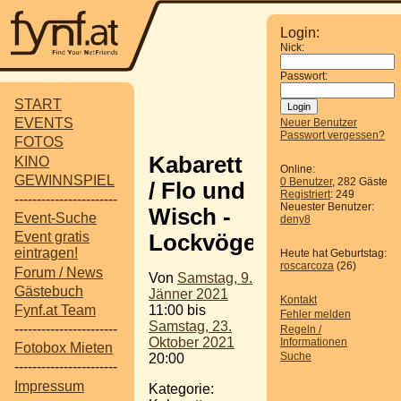
Login:
Nick:
Passwort:
START
EVENTS
Neuer Benutzer
Passwort vergessen?
FOTOS
Kabarett
KINO
Online:
GEWINNSPIEL
0 Benutzer
, 282 Gäste
/ Flo und
Registriert
: 249
-----------------------
Neuester Benutzer:
Wisch -
Event-Suche
deny8
Event gratis
Lockvögel
eintragen!
Heute hat Geburtstag:
roscarcoza
(26)
Forum / News
Von
Samstag, 9.
Gästebuch
Jänner 2021
Kontakt
11:00 bis
Fynf.at Team
Fehler melden
Samstag, 23.
-----------------------
Regeln /
Oktober 2021
Informationen
Fotobox Mieten
Suche
20:00
-----------------------
Impressum
Kategorie: