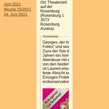
Ort: Theaterzelt
Juni 2021
auf der
Woche 25/2021
Rosenburg
24. Juni 2021
(Rosenburg 1
3573
Rosenburg
Austria)
Kommentar
Georges, der Inhaber des Nachtklubs 
Folles“ und seine große Liebe Albin, 
Zaza der Star der abendlichen Show, si
Jahren ein homosexuelles Paar. Aus 
Abenteuer mit einer Frau stammt sein 
von den beiden Männern liebevoll gro
ist Laurent erwachsen, unsterblich verl
feste Absicht seine angebetete Barbara
Einziges Problem: Seine Verlobte ist d
erzkonservativen Politikers.