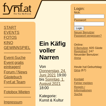
Login:
Nick:
Passwort:
START
EVENTS
Neuer Benutzer
Passwort vergessen?
FOTOS
Ein Käfig
KINO
Online:
GEWINNSPIEL
0 Benutzer
, 605 Gäste
voller
Registriert
: 247
-----------------------
Neuester Benutzer:
Narren
Event-Suche
Anna
Event gratis
Von
eintragen!
Heute hat Geburtstag:
Gina
(67)
Donnerstag, 24.
Forum / News
Juni 2021
19:00
Gästebuch
bis
Sonntag, 1.
Kontakt
Fynf.at Team
Fehler melden
August 2021
-----------------------
Regeln /
18:00
Informationen
Fotobox Mieten
Suche
Kategorie:
-----------------------
Kunst & Kultur
Impressum