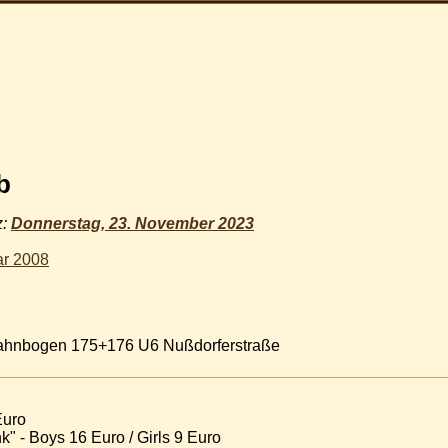
b
z:
Donnerstag, 23. November 2023
ar 2008
tbahnbogen 175+176 U6 Nußdorferstraße
Euro
nk" - Boys 16 Euro / Girls 9 Euro