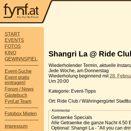
START
EVENTS
FOTOS
Shangri La @ Ride Clu
KINO
GEWINNSPIEL
-----------------------
Wiederholender Termin,
aktuelle Instan
Jede Woche, am Donnerstag
Event-Suche
Wiederholung beginnend mit
28. Febru
Event gratis
Um 20:00
eintragen!
Forum / News
Kategorie: Event-Tipps
Gästebuch
Ort: Ride Club / Währingergürtel Stad
Fynf.at Team
-----------------------
Kommentar
Fotobox Mieten
Getraenke Specials
-----------------------
Alle Getraenke die ganze Nacht 4.50 
Impressum
Optional: Shangri La - "All you can dri