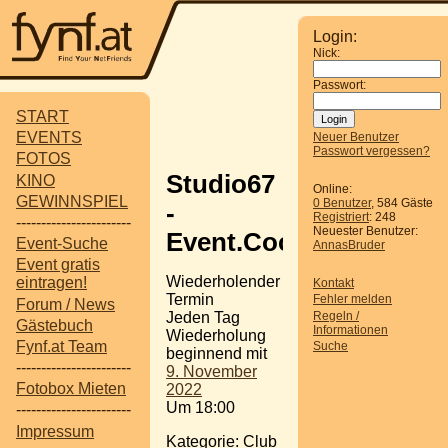
Login:
Nick:
Passwort:
START
EVENTS
Neuer Benutzer
Passwort vergessen?
FOTOS
Studio67
KINO
Online:
GEWINNSPIEL
0 Benutzer
, 584 Gäste
-
Registriert
: 248
-----------------------
Neuester Benutzer:
Event.Cocktail.Bar
Event-Suche
AnnasBruder
Event gratis
Wiederholender
eintragen!
Kontakt
Termin
Fehler melden
Forum / News
Regeln /
Jeden Tag
Gästebuch
Informationen
Wiederholung
Fynf.at Team
Suche
beginnend mit
-----------------------
9. November
Fotobox Mieten
2022
Um 18:00
-----------------------
Impressum
Kategorie: Club