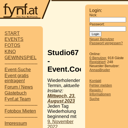
Login:
Nick:
Passwort:
START
EVENTS
Neuer Benutzer
Passwort vergessen?
FOTOS
Studio67
KINO
Online:
GEWINNSPIEL
0 Benutzer
, 918 Gäste
-
Registriert
: 248
-----------------------
Neuester Benutzer:
Event.Cocktail.Bar
Event-Suche
AnnasBruder
Event gratis
Wiederholender
eintragen!
Kontakt
Termin,
aktuelle
Fehler melden
Forum / News
Regeln /
Instanz:
Gästebuch
Informationen
Mittwoch, 23.
Fynf.at Team
Suche
August 2023
-----------------------
Jeden Tag
Fotobox Mieten
Wiederholung
beginnend mit
-----------------------
9. November
Impressum
2022