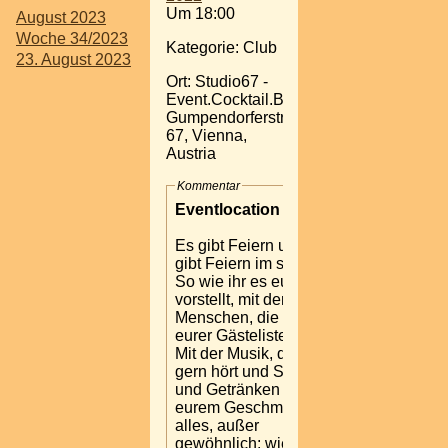
Um 18:00
August 2023
Woche 34/2023
Kategorie: Club
23. August 2023
Ort: Studio67 -
Event.Cocktail.Bar
Gumpendorferstrasse
67, Vienna,
Austria
Kommentar
Eventlocation in Wien
Es gibt Feiern und es
gibt Feiern im studio67.
So wie ihr es euch
vorstellt, mit den
Menschen, die ihr auf
eurer Gästeliste habt.
Mit der Musik, die ihr
gern hört und Speisen
und Getränken nach
eurem Geschmack. Also
alles, außer
gewöhnlich: wie das