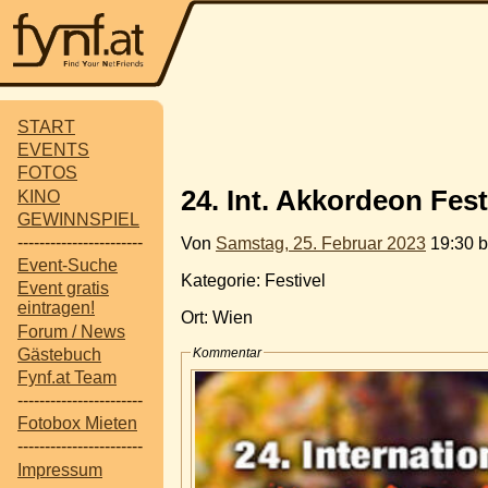
START
EVENTS
FOTOS
24. Int. Akkordeon Fest
KINO
GEWINNSPIEL
-----------------------
Von
Samstag, 25. Februar 2023
19:30 b
Event-Suche
Kategorie: Festivel
Event gratis
eintragen!
Ort: Wien
Forum / News
Gästebuch
Kommentar
Fynf.at Team
-----------------------
Fotobox Mieten
-----------------------
Impressum