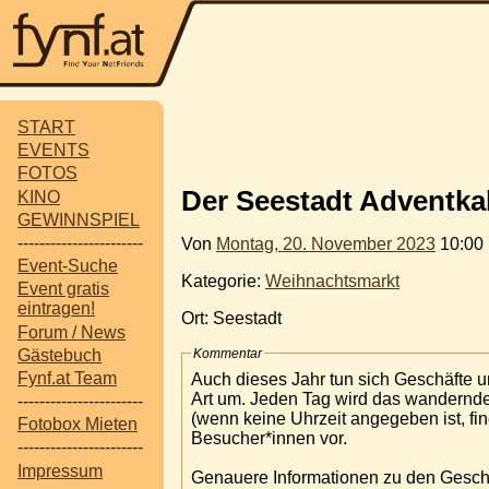
START
EVENTS
FOTOS
Der Seestadt Adventka
KINO
GEWINNSPIEL
-----------------------
Von
Montag, 20. November 2023
10:00 
Event-Suche
Kategorie:
Weihnachtsmarkt
Event gratis
eintragen!
Ort: Seestadt
Forum / News
Gästebuch
Kommentar
Fynf.at Team
Auch dieses Jahr tun sich Geschäfte 
Art um. Jeden Tag wird das wandernde 
-----------------------
(wenn keine Uhrzeit angegeben ist, fin
Fotobox Mieten
Besucher*innen vor.
-----------------------
Impressum
Genauere Informationen zu den Geschä