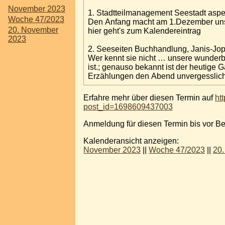
November 2023
1. Stadtteilmanagement Seestadt aspe
Woche 47/2023
Den Anfang macht am 1.Dezember unser Stadtteilmanagement am Hannah Arendtplatz mit weihnachtlichem Keksebacken ab 17:00 Uhr -
20. November
hier geht's zum Kalendereintrag
2023
2. Seeseiten Buchhandlung, Janis-Jo
Wer kennt sie nicht … unsere wunder
ist.; genauso bekannt ist der heutige Gast, es handelt sich um die einzigartige Erika Pluhar, die uns um 17:00 Uhr mit Texten, Chansons und
Erzählungen den Abend unvergesslich
Erfahre mehr über diesen Termin auf
ht
post_id=1698609437003
Anmeldung für diesen Termin bis vor B
Kalenderansicht anzeigen:
November 2023
||
Woche 47/2023
||
20