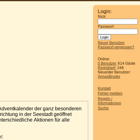
Login:
Nick:
Passwort:
Neuer Benutzer
Passwort vergessen?
Online:
0 Benutzer
, 614 Gäste
Registriert
: 248
Neuester Benutzer:
AnnasBruder
Kontakt
Fehler melden
Regeln /
Informationen
 Adventkalender der ganz besonderen
Suche
ichtung in der Seestadt geöffnet
terschiedliche Aktionen für alle
r: