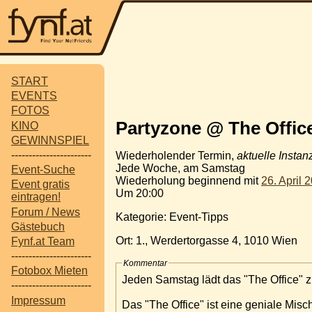
START
EVENTS
FOTOS
Partyzone @ The Offic
KINO
GEWINNSPIEL
-----------------------
Wiederholender Termin,
aktuelle Instan
Jede Woche, am Samstag
Event-Suche
Wiederholung beginnend mit
26. April 
Event gratis
Um 20:00
eintragen!
Forum / News
Kategorie: Event-Tipps
Gästebuch
Ort: 1., Werdertorgasse 4, 1010 Wien
Fynf.at Team
-----------------------
Kommentar
Fotobox Mieten
Jeden Samstag lädt das "The Office" z
-----------------------
Impressum
Das "The Office" ist eine geniale Misc