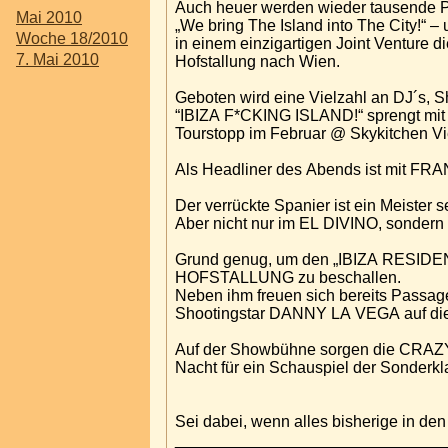
Auch heuer werden wieder tausende Par
Mai 2010
„We bring The Island into The City!“ 
Woche 18/2010
in einem einzigartigen Joint Venture 
7. Mai 2010
Hofstallung nach Wien.
Geboten wird eine Vielzahl an DJ´s, Sh
“IBIZA F*CKING ISLAND!“ sprengt mit S
Tourstopp im Februar @ Skykitchen V
Als Headliner des Abends ist mit FR
Der verrückte Spanier ist ein Meister 
Aber nicht nur im EL DIVINO, sondern
Grund genug, um den „IBIZA RESIDE
HOFSTALLUNG zu beschallen.
Neben ihm freuen sich bereits Pass
Shootingstar DANNY LA VEGA auf die
Auf der Showbühne sorgen die CRAZY
Nacht für ein Schauspiel der Sonderkla
Sei dabei, wenn alles bisherige in den S
______________________________