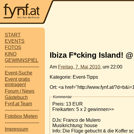
START
EVENTS
FOTOS
Ibiza F*cking Island! 
KINO
GEWINNSPIEL
-----------------------
Am
Freitag, 7. Mai 2010
, um 22:00
Event-Suche
Kategorie: Event-Tipps
Event gratis
eintragen!
Ort: <a href="http://www.fynf.at/?d=
Forum / News
Gästebuch
Kommentar
Fynf.at Team
Preis: 13 EUR
Freikarten: 5 x 2 gewinnen>>
-----------------------
Fotobox Mieten
DJs: Franco de Mulero
-----------------------
Musikrichtung: house
Impressum
Info: Die Flüge gebucht & die Koffer sc