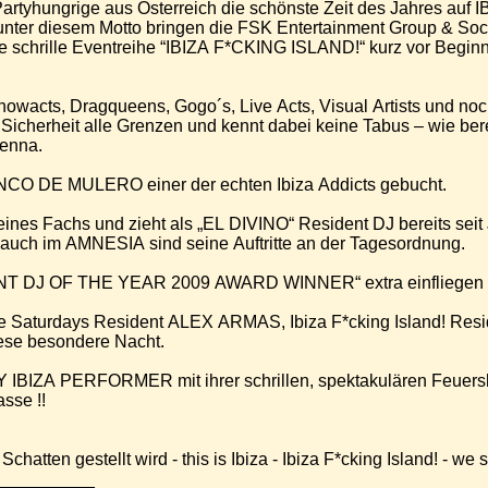
tyhungrige aus Österreich die schönste Zeit des Jahres auf I
– unter diesem Motto bringen die FSK Entertainment Group & So
die schrille Eventreihe “IBIZA F*CKING ISLAND!“ kurz vor Begi
owacts, Dragqueens, Gogo´s, Live Acts, Visual Artists und noch
icherheit alle Grenzen und kennt dabei keine Tabus – wie bere
ienna.
ANCO DE MULERO einer der echten Ibiza Addicts gebucht.
seines Fachs und zieht als „EL DIVINO“ Resident DJ bereits seit
 auch im AMNESIA sind seine Auftritte an der Tagesordnung.
NT DJ OF THE YEAR 2009 AWARD WINNER“ extra einfliegen z
age Saturdays Resident ALEX ARMAS, Ibiza F*cking Island! R
se besondere Nacht.
 IBIZA PERFORMER mit ihrer schrillen, spektakulären Feuer
sse !!
chatten gestellt wird - this is Ibiza - Ibiza F*cking Island! - we 
__________