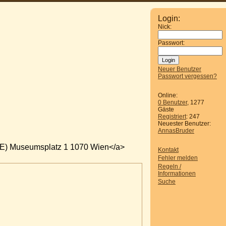
Login:
Nick:
Passwort:
Neuer Benutzer
Passwort vergessen?
Online:
0 Benutzer
, 1277
Gäste
Registriert
: 247
Neuester Benutzer:
AnnasBruder
e E) Museumsplatz 1 1070 Wien</a>
Kontakt
Fehler melden
Regeln /
Informationen
Suche