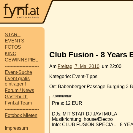
START
EVENTS
FOTOS
Club Fusion - 8 Years
KINO
GEWINNSPIEL
-----------------------
Am
Freitag, 7. Mai 2010
, um 22:00
Event-Suche
Kategorie: Event-Tipps
Event gratis
eintragen!
Ort: Babenberger Passage Burgring 3 
Forum / News
Gästebuch
Kommentar
Fynf.at Team
Preis: 12 EUR
-----------------------
DJs: MIT STAR DJ JAVI MULA
Fotobox Mieten
Musikrichtung: house/Electro
-----------------------
Info: CLUB FUSION SPECIAL - 8 
Impressum