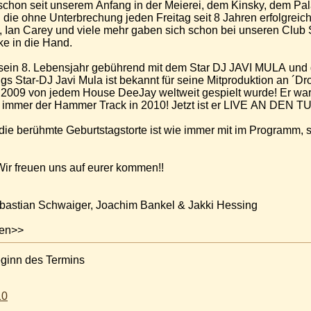
s schon seit unserem Anfang in der Meierei, dem Kinsky, dem Pa
 die ohne Unterbrechung jeden Freitag seit 8 Jahren erfolgreich
, Ian Carey und viele mehr gaben sich schon bei unseren Club 
ke in die Hand.
n sein 8. Lebensjahr gebührend mit dem Star DJ JAVI MULA un
gs Star-DJ Javi Mula ist bekannt für seine Mitproduktion an ´Dr
 2009 von jedem House DeeJay weltweit gespielt wurde! Er war
ch immer der Hammer Track in 2010! Jetzt ist er LIVE AN 
die berühmte Geburtstagstorte ist wie immer mit im Programm, 
ir freuen uns auf eurer kommen!!
bastian Schwaiger, Joachim Bankel & Jakki Hessing
gen>>
eginn des Termins
10