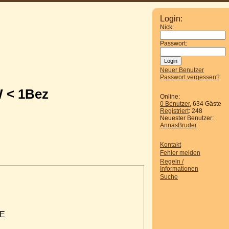
Login:
Nick:
Passwort:
Neuer Benutzer
Passwort vergessen?
W < 1Bez
Online:
0 Benutzer
, 634 Gäste
Registriert
: 248
Neuester Benutzer:
AnnasBruder
Kontakt
Fehler melden
Regeln /
Informationen
Suche
GE