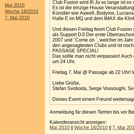
Club Fusion wird 8! Ja so lange ist e
Mai 2010
Es ist die einzige House Veranstaltung
Woche 18/2010
Künstler wie Axwell, Bodyrox, Luciana
7. Mai 2010
Halle E im MQ und dem IMAX die Klin
Und diesen Freitag feiert Club Fusio
als Support DJ! Der erste Überraschun
2007 und ´Come on ´, welcher im Jahr
den angesagtesten Clubs und ist no
PASSAGE SPECIAL!
Das sollte man nicht verpassen! Auch 
um 24 Uhr.
Freitag 7. Mai @ Passage ab 22 Uhr! W
Liebe Grüße,
Stefan Svoboda, Serge Vossoughi, Se
Dieses Event einem Freund weitersa
Anmeldung für diesen Termin bis vor B
Kalenderansicht anzeigen:
Mai 2010
||
Woche 18/2010
||
7. Mai 20