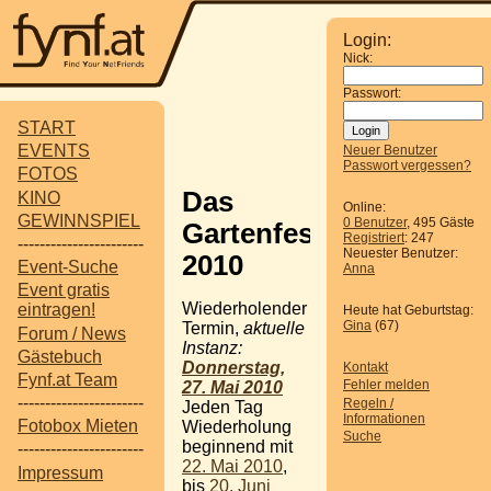
Login:
Nick:
Passwort:
START
EVENTS
Neuer Benutzer
Passwort vergessen?
FOTOS
Das
KINO
Online:
GEWINNSPIEL
0 Benutzer
, 495 Gäste
Gartenfestival
Registriert
: 247
-----------------------
Neuester Benutzer:
2010
Event-Suche
Anna
Event gratis
Wiederholender
eintragen!
Heute hat Geburtstag:
Gina
(67)
Termin,
aktuelle
Forum / News
Instanz:
Gästebuch
Donnerstag,
Kontakt
Fynf.at Team
Fehler melden
27. Mai 2010
-----------------------
Regeln /
Jeden Tag
Informationen
Fotobox Mieten
Wiederholung
Suche
beginnend mit
-----------------------
22. Mai 2010
,
Impressum
bis
20. Juni