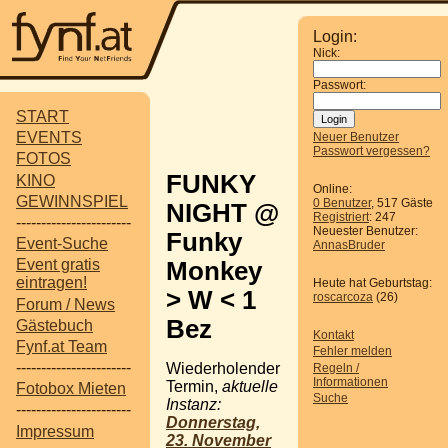
Login:
Nick:
Passwort:
START
EVENTS
Neuer Benutzer
Passwort vergessen?
FOTOS
FUNKY
KINO
Online:
GEWINNSPIEL
0 Benutzer
, 517 Gäste
NIGHT @
Registriert
: 247
-----------------------
Neuester Benutzer:
Funky
Event-Suche
AnnasBruder
Event gratis
Monkey
eintragen!
Heute hat Geburtstag:
> W < 1
roscarcoza
(26)
Forum / News
Bez
Gästebuch
Kontakt
Fynf.at Team
Fehler melden
-----------------------
Wiederholender
Regeln /
Informationen
Termin,
aktuelle
Fotobox Mieten
Suche
Instanz:
-----------------------
Donnerstag,
Impressum
23. November