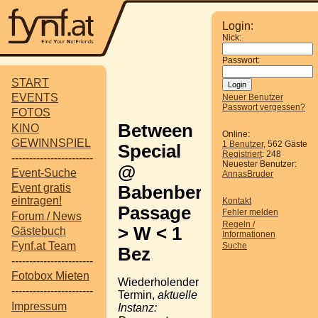
Login:
Nick:
Passwort:
START
EVENTS
Neuer Benutzer
Passwort vergessen?
FOTOS
Between
KINO
Online:
GEWINNSPIEL
1 Benutzer
, 562 Gäste
Special
Registriert
: 248
-----------------------
Neuester Benutzer:
@
Event-Suche
AnnasBruder
Event gratis
Babenberger
eintragen!
Kontakt
Passage
Fehler melden
Forum / News
Regeln /
> W < 1
Gästebuch
Informationen
Fynf.at Team
Suche
Bez
-----------------------
Fotobox Mieten
Wiederholender
-----------------------
Termin,
aktuelle
Impressum
Instanz: