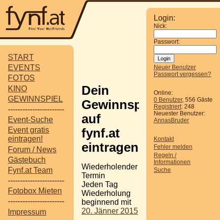
Login:
Nick:
Passwort:
START
EVENTS
Neuer Benutzer
Passwort vergessen?
FOTOS
Dein
KINO
Online:
GEWINNSPIEL
0 Benutzer
, 556 Gäste
Gewinnspiel
Registriert
: 248
-----------------------
Neuester Benutzer:
auf
Event-Suche
AnnasBruder
Event gratis
fynf.at
eintragen!
Kontakt
eintragen
Fehler melden
Forum / News
Regeln /
Gästebuch
Informationen
Wiederholender
Fynf.at Team
Suche
Termin
-----------------------
Jeden Tag
Fotobox Mieten
Wiederholung
-----------------------
beginnend mit
20. Jänner 2015
Impressum