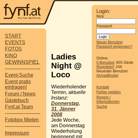
Login:
Nick:
Passwort:
START
EVENTS
Neuer Benutzer
Passwort vergessen?
FOTOS
Ladies
KINO
Online:
GEWINNSPIEL
0 Benutzer
, 605 Gäste
Night @
Registriert
: 248
-----------------------
Neuester Benutzer:
Loco
Event-Suche
AnnasBruder
Event gratis
Wiederholender
eintragen!
Kontakt
Termin,
aktuelle
Fehler melden
Forum / News
Regeln /
Instanz:
Gästebuch
Informationen
Donnerstag,
Fynf.at Team
Suche
31. Jänner
-----------------------
2008
Fotobox Mieten
Jede Woche,
am Donnerstag
-----------------------
Wiederholung
Impressum
beginnend mit