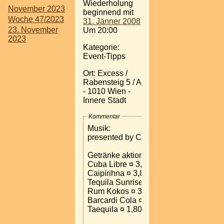
Wiederholung
November 2023
beginnend mit
Woche 47/2023
31. Jänner 2008
23. November
Um 20:00
2023
Kategorie:
Event-Tipps
Ort: Excess /
Rabensteig 5 / A
- 1010 Wien -
Innere Stadt
Kommentar
Musik:
presented by Columbian Dj Hernan
Getränke aktione:
Cuba Libre ¤ 3,80
Caipirihna ¤ 3,80
Tequila Sunrise ¤ 3,80
Rum Kokos ¤ 3,20
Barcardi Cola ¤ 3,20
Taequila ¤ 1,80