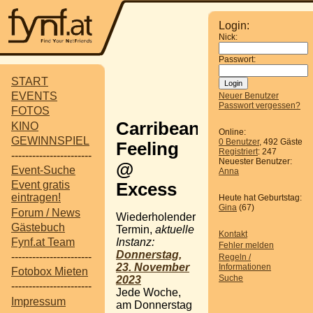
Login:
Nick:
Passwort:
START
EVENTS
Neuer Benutzer
Passwort vergessen?
FOTOS
Carribean
KINO
Online:
GEWINNSPIEL
0 Benutzer
, 492 Gäste
Feeling
Registriert
: 247
-----------------------
Neuester Benutzer:
@
Event-Suche
Anna
Event gratis
Excess
eintragen!
Heute hat Geburtstag:
Gina
(67)
Forum / News
Wiederholender
Gästebuch
Termin,
aktuelle
Kontakt
Instanz:
Fynf.at Team
Fehler melden
Donnerstag,
-----------------------
Regeln /
23. November
Informationen
Fotobox Mieten
Suche
2023
-----------------------
Jede Woche,
Impressum
am Donnerstag