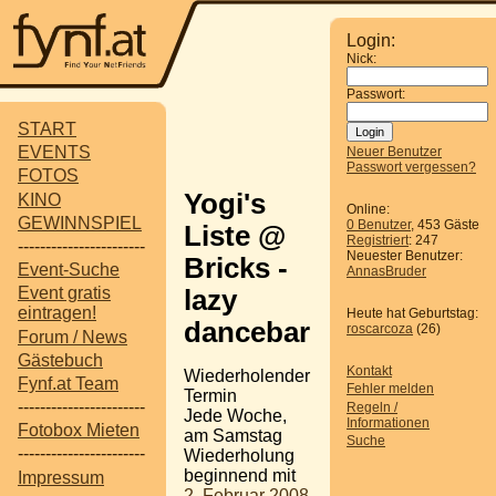
Login:
Nick:
Passwort:
START
EVENTS
Neuer Benutzer
Passwort vergessen?
FOTOS
Yogi's
KINO
Online:
GEWINNSPIEL
0 Benutzer
, 453 Gäste
Liste @
Registriert
: 247
-----------------------
Neuester Benutzer:
Bricks -
Event-Suche
AnnasBruder
Event gratis
lazy
eintragen!
Heute hat Geburtstag:
dancebar
roscarcoza
(26)
Forum / News
Gästebuch
Kontakt
Wiederholender
Fynf.at Team
Fehler melden
Termin
-----------------------
Regeln /
Jede Woche,
Informationen
Fotobox Mieten
am Samstag
Suche
-----------------------
Wiederholung
beginnend mit
Impressum
2. Februar 2008