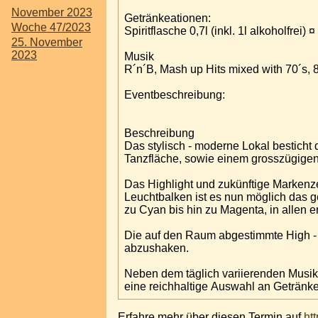
November 2023
Getränkeationen:
Woche 47/2023
Spiritflasche 0,7l (inkl. 1l alkoholfrei) 
25. November
2023
Musik
R´n´B, Mash up Hits mixed with 70´s, 
Eventbeschreibung:
Beschreibung
Das stylisch - moderne Lokal bestich
Tanzfläche, sowie einem grosszügigen
Das Highlight und zukünftige Markenzei
Leuchtbalken ist es nun möglich das 
zu Cyan bis hin zu Magenta, in allen e
Die auf den Raum abgestimmte High - E
abzushaken.
Neben dem täglich variierenden Musikp
eine reichhaltige Auswahl an Getränk
Erfahre mehr über diesen Termin auf
ht