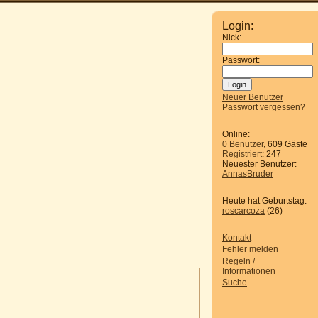
Login:
Nick:
Passwort:
Neuer Benutzer
Passwort vergessen?
Online:
0 Benutzer
, 609 Gäste
Registriert
: 247
Neuester Benutzer:
AnnasBruder
Heute hat Geburtstag:
roscarcoza
(26)
Kontakt
Fehler melden
Regeln /
Informationen
Suche