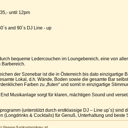
¤ 35,- until 12pm
80´s and 90´s DJ Line - up
t durch bequeme Ledercouchen im Loungebereich, eine von alle
 Barbereich.
chen der Szenebar ist die in Österreich bis dato einzigartige 
gesamte Lokal, d.h. Wände, Boden sowie die gesamte Bar selbst
rdenklichen Farben zu „fluten“ und somit in einzigartige Stimm
nd Musikanlage sorgt für klaren, mächtigen Sound und versetzt
rogramm (unterstützt durch erstklassige DJ – Line up´s) sind di
en (Longdrinks & Cocktails) für Genuß, Unterhaltung und beste
tp://www.funkymonkey.at