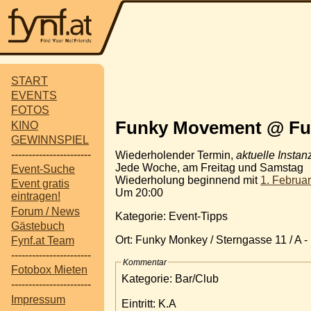
START
EVENTS
FOTOS
Funky Movement @ Fu
KINO
GEWINNSPIEL
-----------------------
Wiederholender Termin,
aktuelle Instan
Jede Woche, am Freitag und Samstag
Event-Suche
Wiederholung beginnend mit
1. Februa
Event gratis
Um 20:00
eintragen!
Forum / News
Kategorie: Event-Tipps
Gästebuch
Ort: Funky Monkey / Sterngasse 11 / A -
Fynf.at Team
-----------------------
Kommentar
Fotobox Mieten
Kategorie: Bar/Club
-----------------------
Impressum
Eintritt: K.A