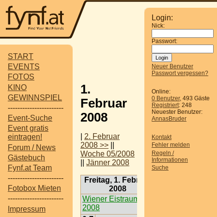
Login:
Nick:
Passwort:
START
EVENTS
Neuer Benutzer
Passwort vergessen?
FOTOS
1.
KINO
Online:
GEWINNSPIEL
0 Benutzer
, 493 Gäste
Februar
Registriert
: 248
-----------------------
Neuester Benutzer:
2008
Event-Suche
AnnasBruder
Event gratis
|
2. Februar
eintragen!
Kontakt
2008 >>
||
Fehler melden
Forum / News
Regeln /
Woche 05/2008
Gästebuch
Informationen
||
Jänner 2008
Fynf.at Team
Suche
-----------------------
Freitag, 1. Februar
Fotobox Mieten
2008
-----------------------
Wiener Eistraum
2008
Impressum