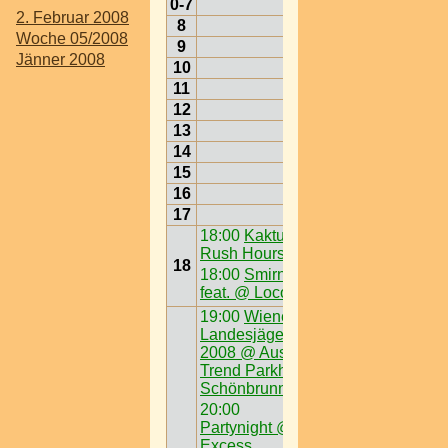
0-7
2. Februar 2008
8
Woche 05/2008
9
Jänner 2008
10
11
12
13
14
15
16
17
18:00
Kaktus -
Rush Hours
18
18:00
Smirnoff
feat. @ Loco
19:00
Wiener
Landesjägerball
2008 @ Austria
Trend Parkhotel
Schönbrunn
20:00
Partynight @
Excess