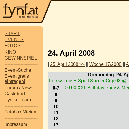
START
EVENTS
FOTOS
24. April 2008
KINO
GEWINNSPIEL
-----------------------
|
25. April 2008 >>
||
Woche 17/2008
||
A
Event-Suche
Donnerstag, 24. Ap
Event gratis
Fernwärme E-Sport Soccer Cup 08 @
eintragen!
Forum / News
00:00
XXL Birthday Party & Me
0-7
Gästebuch
8
Fynf.at Team
9
-----------------------
10
Fotobox Mieten
11
-----------------------
12
Impressum
13