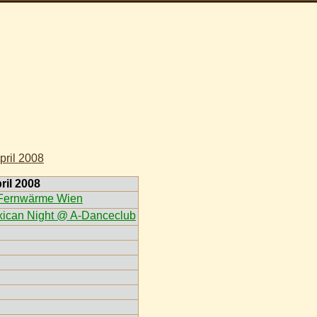
pril 2008
ril 2008
 Fernwärme Wien
xican Night @ A-Danceclub