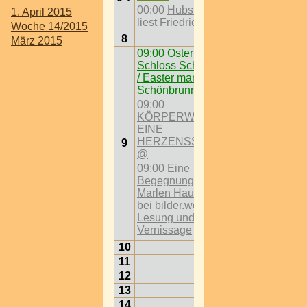
00:00
Hubsi Kramar
1. April 2015
liest Friedrich Adler
Woche 14/2015
8
März 2015
09:00
Ostermarkt vor
Schloss Schönbrunn
/ Easter market at
Schönbrunn Palace
09:00
KÖRPERWELTEN -
EINE
HERZENSSACHE
9
@
09:00
Eine
Begegnung mit
Marlen Haushofer
bei bilder.worte.töne!
Lesung und
Vernissage
10
11
12
13
14