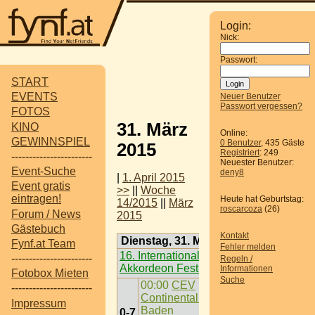
Login:
Nick:
Passwort:
START
EVENTS
Neuer Benutzer
Passwort vergessen?
FOTOS
31. März
KINO
Online:
GEWINNSPIEL
0 Benutzer
, 435 Gäste
2015
Registriert
: 249
-----------------------
Neuester Benutzer:
Event-Suche
deny8
|
1. April 2015
Event gratis
>>
||
Woche
eintragen!
Heute hat Geburtstag:
14/2015
||
März
roscarcoza
(26)
Forum / News
2015
Gästebuch
Kontakt
Dienstag, 31. März 2015
Fynf.at Team
Fehler melden
16. Internationales
-----------------------
Regeln /
Akkordeon Festival 2015
Informationen
Fotobox Mieten
Suche
00:00
CEV
-----------------------
Continental Cups in
Impressum
Baden
0-7