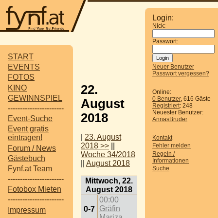
Login:
Nick:
Passwort:
START
EVENTS
Neuer Benutzer
Passwort vergessen?
FOTOS
22.
KINO
Online:
GEWINNSPIEL
0 Benutzer
, 616 Gäste
August
Registriert
: 248
-----------------------
Neuester Benutzer:
2018
Event-Suche
AnnasBruder
Event gratis
|
23. August
eintragen!
Kontakt
2018 >>
||
Fehler melden
Forum / News
Regeln /
Woche 34/2018
Gästebuch
Informationen
||
August 2018
Fynf.at Team
Suche
-----------------------
Mittwoch, 22.
Fotobox Mieten
August 2018
-----------------------
00:00
Gräfin
0-7
Impressum
Mariza