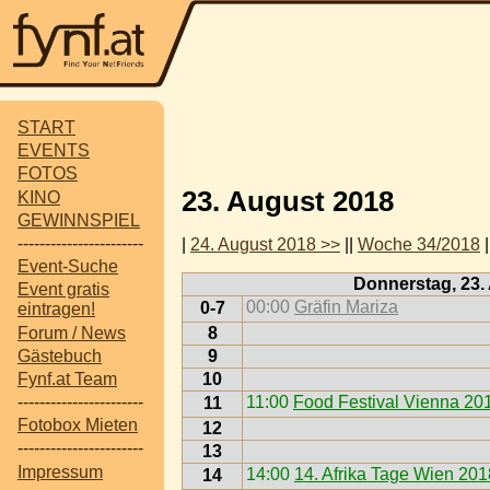
START
EVENTS
FOTOS
23. August 2018
KINO
GEWINNSPIEL
-----------------------
|
24. August 2018 >>
||
Woche 34/2018
|
Event-Suche
Donnerstag, 23.
Event gratis
00:00
Gräfin Mariza
0-7
eintragen!
Forum / News
8
Gästebuch
9
10
Fynf.at Team
11:00
Food Festival Vienna 20
-----------------------
11
Fotobox Mieten
12
-----------------------
13
Impressum
14:00
14. Afrika Tage Wien 201
14