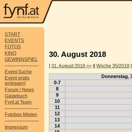
START
EVENTS
FOTOS
30. August 2018
KINO
GEWINNSPIEL
-----------------------
|
31. August 2018 >>
||
Woche 35/2018
|
Event-Suche
Donnerstag, 
Event gratis
0-7
eintragen!
8
Forum / News
9
Gästebuch
10
Fynf.at Team
11
-----------------------
12
Fotobox Mieten
13
-----------------------
14
Impressum