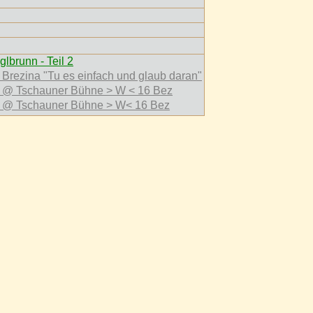
brunn - Teil 2
Brezina "Tu es einfach und glaub daran"
 Tschauner Bühne > W < 16 Bez
 Tschauner Bühne > W< 16 Bez