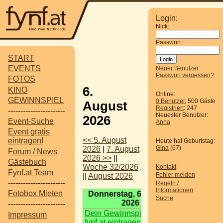
Login:
Nick:
Passwort:
START
EVENTS
Neuer Benutzer
Passwort vergessen?
FOTOS
6.
KINO
Online:
GEWINNSPIEL
0 Benutzer
, 500 Gäste
August
Registriert
: 247
-----------------------
Neuester Benutzer:
2026
Event-Suche
Anna
Event gratis
<< 5. August
eintragen!
Heute hat Geburtstag:
Gina
(67)
2026
|
7. August
Forum / News
2026 >>
||
Gästebuch
Woche 32/2026
Kontakt
Fynf.at Team
Fehler melden
||
August 2026
-----------------------
Regeln /
Informationen
Fotobox Mieten
Donnerstag, 6. August
Suche
2026
-----------------------
Dein Gewinnspiel auf
Impressum
fynf.at eintragen