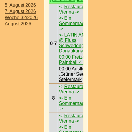
5. August 2026
<-
Restaurant Philly
7. August 2026
Vienna
->
Woche 32/2026
<-
Ein
Sommernachtstraum
August 2026
->
<-
LATIN AM FLUSS
@ Fluss,
0-7
Schwedenplatz am
Donaukanal
00:00
Freizeit /
Paintball < Nö >
00:00
Ausflugsziel /
„Grüner See“ @
Steiermark
<-
Restaurant Philly
Vienna
->
8
<-
Ein
Sommernachtstraum
->
<-
Restaurant Philly
Vienna
->
<-
Ein